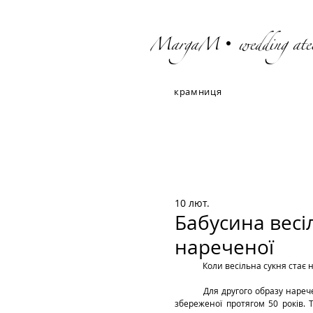
MargaM• wedding atel
крамниця
10 лют.
Бабусина весі
нареченої
	Коли весільна сукня стає н
	Для другого образу нареченої Діани, ми виготовили коротку сукню з мережива весільної сукні її бабусі — дбайливо 
збереженої протягом 50 років. 