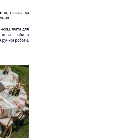
ління.
енсом. 
Фата для 
ня та зробили 
ручної роботи. 