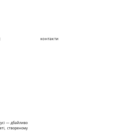
с
контакти
ті, створеному 