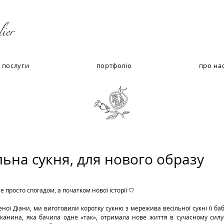
ier
послуги
портфоліо
про на
льна сукня, для нового образу
е просто спогадом, а початком нової історії 🤍
Тканина, яка бачила одне «так», отримала нове життя в сучасному силуе