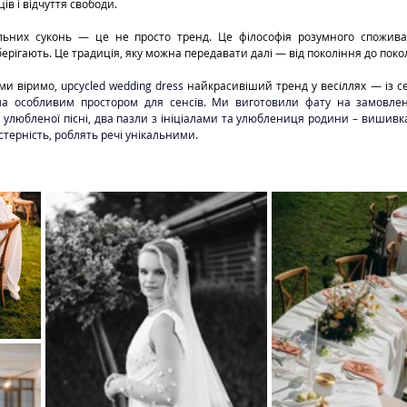
ів і відчуття свободи.
 зберігають. Це традиція, яку можна передавати далі — від покоління до поко
 ми віримо, 
upcycled wedding dress 
найкрасивіший тренд у весіллях — із с
тала особливим простором для сенсів. Ми виготовили фату на замовлен
улюбленої пісні, два пазли з ініціалами та улюблениця родини – вишивка 
терність, роблять речі унікальними. 