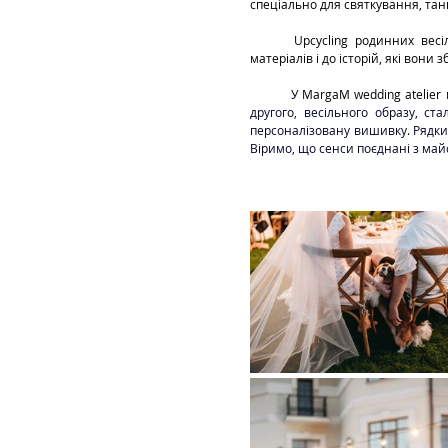
спеціально для святкування, танц
	Upcycling родинних весільних суконь — це не просто тренд. Це філософія розумного споживання, повага до 
матеріалів і до історій, які вони
	У MargaM wedding atelier
другого, весільного образу, с
персоналізовану вишивку. Рядки 
Віримо, що сенси поєднані з майс