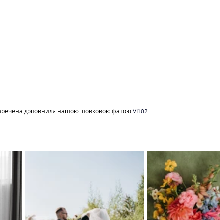
 наречена доповнила нашою шовковою фатою 
VI1
02 