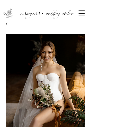
MargaM• wedding atelier